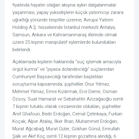
fiyatında hayatın olağan akışına aykırı dalgalanmalar
yaşanması, yapay yükselişlerin küçük yatırımcıyı zarara
uğrattığı yönünde tespitler üzerine; Avrupa Yatırım
Holding A.Ş. hisselerinde İstanbul merkezli Antalya,
Samsun, Ankara ve Kahramanmaraş illerinde olmak
üzere 25 kişinin manipülatif eylemlerde bulundukları
belirlendi.
Açıklamada kişilerin haklarında "suç işlemek amacıyla
örgüt kurma" ve "piyasa dolandırıcılığı" suçlarından
Cumhuriyet Başsavcılığı tarafından başlatılan
soruşturma kapsamında; şüpheliler Onur Yılmaz,
Mehmet Yılmaz, Emre Kızılırmak, Erol Demir, Osman
Özsoy, Suat Hamarat ve Sebahattin Azizağaoğlu isimli
7 kişinin tutuklu olarak cezaevinde oldukları, şüpheliler
Aref Ghafouri, Bedri Erdoğan, Cemal Çetinkaya, Furkan
Koçak, Alper Atalay, İlker İlhan, Muhammet Erdoğan,
Murat Ağcabağ, Murat Güler, Gökhan Gönül, Emrullah
Şalk ve Akif Koç isimli 12 kişinin gözaltına alındığı, 6