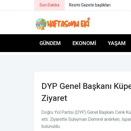
Son Dakika
Meteoroloji'den haftalık hava tahm
GÜNDEM
EKONOMI
YAŞAM
DYP Genel Başkanı Küpe
Ziyaret
Doğru Yol Partisi (DYP) Genel Başkanı Cenk Küp
etti. Ziyarette Süleyman Demirel anılırken, Ispa
bulunuldu.