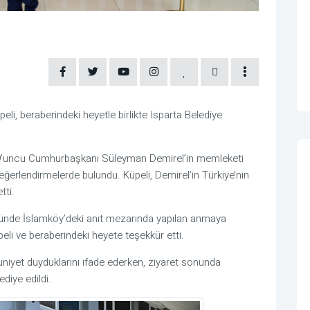
li, beraberindeki heyetle birlikte Isparta Belediye
 9'uncu Cumhurbaşkanı Süleyman Demirel’in memleketi
değerlendirmelerde bulundu. Küpeli, Demirel’in Türkiye’nin
tti.
münde İslamköy’deki anıt mezarında yapılan anmaya
Küpeli ve beraberindeki heyete teşekkür etti.
niyet duyduklarını ifade ederken, ziyaret sonunda
diye edildi.