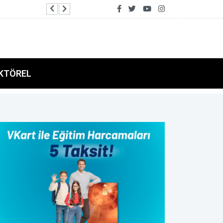
Göktaş: Çiftimize sağlık, huzur ve mutluluk dolu
KTÖREL