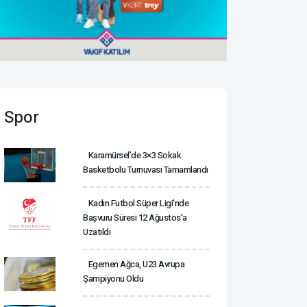
Spor
Karamürsel’de 3×3 Sokak
Basketbolu Turnuvası Tamamlandı
Kadın Futbol Süper Ligi'nde
Başvuru Süresi 12 Ağustos'a
Uzatıldı
Egemen Ağca, U23 Avrupa
Şampiyonu Oldu