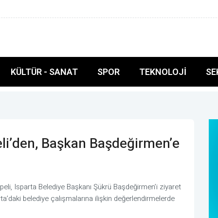
ini
KÜLTÜR - SANAT
SPOR
TEKNOLOJI
SE
li’den, Başkan Başdeğirmen’e
eli, Isparta Belediye Başkanı Şükrü Başdeğirmen’i ziyaret
rta’daki belediye çalışmalarına ilişkin değerlendirmelerde