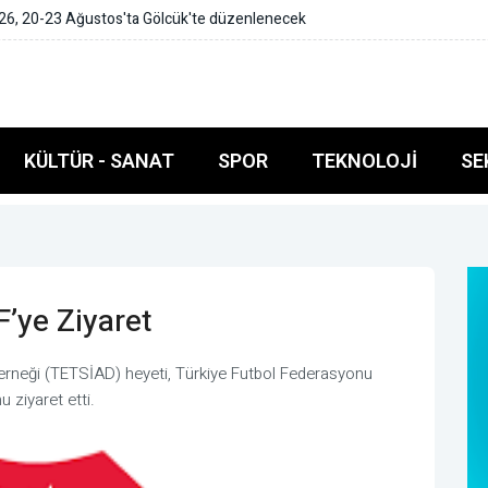
, 20-23 Ağustos'ta Gölcük'te düzenlenecek
KÜLTÜR - SANAT
SPOR
TEKNOLOJI
SE
’ye Ziyaret
ı Derneği (TETSİAD) heyeti, Türkiye Futbol Federasyonu
ziyaret etti.