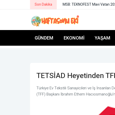
Son Dakika
MSB: TEKNOFEST Mavi Vatan 2026
GÜNDEM
EKONOMI
YAŞAM
TETSİAD Heyetinden TFF
Türkiye Ev Tekstili Sanayicileri ve İş İnsanlar
(TFF) Başkanı İbrahim Ethem Hacıosmanoğlu’nu 