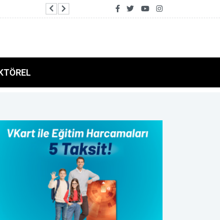
Uraloğlu: Terörün ülkemize yüklediği 2,3 trilyon 
KTÖREL